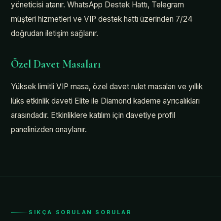
yöneticisi atanır. WhatsApp Destek Hattı, Telegram
müşteri hizmetleri ve VIP destek hattı üzerinden 7/24
doğrudan iletişim sağlanır.
Özel Davet Masaları
Yüksek limitli VIP masa, özel davet rulet masaları ve yıllık
lüks etkinlik daveti Elite ile Diamond kademe ayrıcalıkları
arasındadır. Etkinliklere katılım için davetiye profil
panelinizden onaylanır.
SIKÇA SORULAN SORULAR