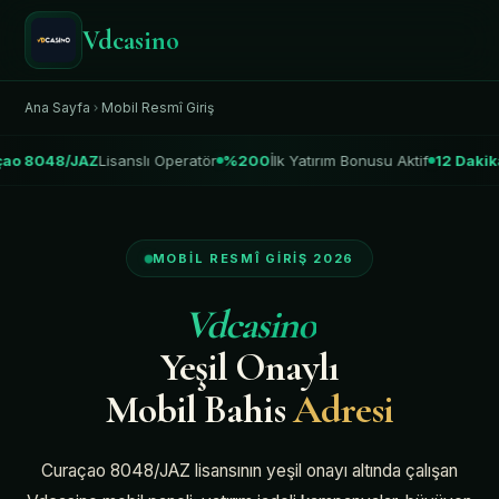
Vdcasino
Ana Sayfa
Mobil Resmî Giriş
ao 8048/JAZ
Lisanslı Operatör
%200
İlk Yatırım Bonusu Aktif
12 Dakik
MOBIL RESMÎ GIRIŞ 2026
Vdcasino
Yeşil Onaylı
Mobil Bahis
Adresi
Curaçao 8048/JAZ lisansının yeşil onayı altında çalışan