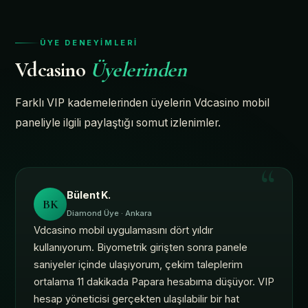
ÜYE DENEYIMLERI
Vdcasino
Üyelerinden
Farklı VIP kademelerinden üyelerin Vdcasino mobil
paneliyle ilgili paylaştığı somut izlenimler.
“
Bülent K.
BK
Diamond Üye · Ankara
Vdcasino mobil uygulamasını dört yıldır
kullanıyorum. Biyometrik girişten sonra panele
saniyeler içinde ulaşıyorum, çekim taleplerim
ortalama 11 dakikada Papara hesabıma düşüyor. VIP
hesap yöneticisi gerçekten ulaşılabilir bir hat