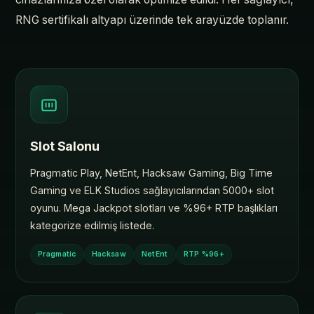
RNG sertifikalı altyapı üzerinde tek arayüzde toplanır.
Slot Salonu
Pragmatic Play, NetEnt, Hacksaw Gaming, Big Time
Gaming ve ELK Studios sağlayıcılarından 5000+ slot
oyunu. Mega Jackpot slotları ve %96+ RTP başlıkları
kategorize edilmiş listede.
Pragmatic
Hacksaw
NetEnt
RTP %96+