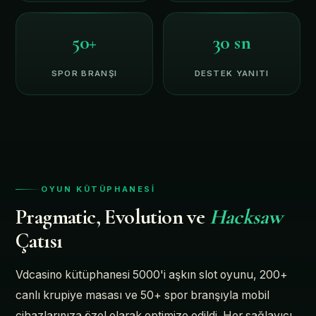
50+
30 sn
SPOR BRANŞI
DESTEK YANITI
OYUN KÜTÜPHANESI
Pragmatic, Evolution ve
Hacksaw
Çatısı
Vdcasino kütüphanesi 5000'i aşkın slot oyunu, 200+
canlı krupiye masası ve 50+ spor branşıyla mobil
cihazlarınıza özel olarak optimize edildi. Her sağlayıcı,