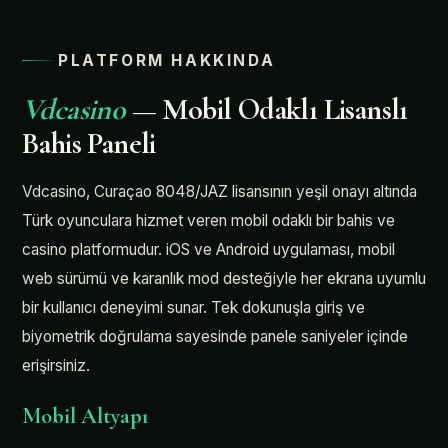
PLATFORM HAKKINDA
Vdcasino
— Mobil Odaklı Lisanslı
Bahis Paneli
Vdcasino, Curaçao 8048/JAZ lisansının yeşil onayı altında
Türk oyunculara hizmet veren mobil odaklı bir bahis ve
casino platformudur. iOS ve Android uygulaması, mobil
web sürümü ve karanlık mod desteğiyle her ekrana uyumlu
bir kullanıcı deneyimi sunar. Tek dokunuşla giriş ve
biyometrik doğrulama sayesinde panele saniyeler içinde
erişirsiniz.
Mobil Altyapı